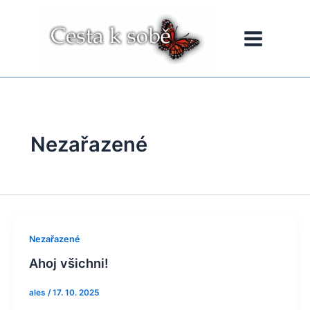
Přeskočit
na
obsah
Nezařazené
Nezařazené
Ahoj všichni!
ales
/
17. 10. 2025