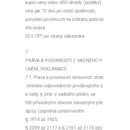
kupní ceny nebo dílčí úhrady (splátky)
více jak 10 dnů po době splatnosti;
porušení povinností na ochranu autorsk
ého práva
(čl.5 OP) ze strany zákazníka.
7.
PRÁVA A POVINNOSTI Z VADNÉHO P
LNĚNÍ, REKLAMACE
7.1. Práva a povinnosti smluvních stran
ohledně odpovědnosti prodávajícího z
a vady, tj. práv z vadného plnění, se
řídí příslušnými obecně závaznými pře
dpisy (zejména ustanoveními
§ 1914 až 1925,
§ 2099 až 2117 a § 2161 až 2174 obč