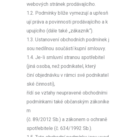
webových stránek prodávajícího.
1.2. Podmínky blíže vymezují a upřesň
ují práva a povinnosti prodávajícího a k
upujícího (dále také „zákazník“).
1.3. Ustanovení obchodních podmínek j
sou nedílnou součástí kupní smlouvy.
1.4. Je-li smluvní stranou spotřebitel
(jiná osoba, než podnikatel, který
činí objednávku v rámci své podnikatel
ské činnosti),
řídí se vztahy neupravené obchodními
podmínkami také občanským zákoníke
m
(č. 89/2012 Sb.) a zákonem o ochraně
spotřebitele (č. 634/1992 Sb.).