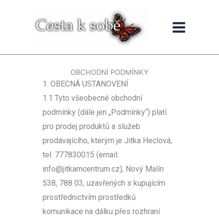
Přeskočit
na
obsah
OBCHODNÍ PODMÍNKY
1. OBECNÁ USTANOVENÍ
1.1 Tyto všeobecné obchodní
podmínky (dále jen „Podmínky“) platí
pro prodej produktů a služeb
prodávajícího, kterým je Jitka Heclová,
tel. 777830015 (email:
info@jitkamcentrum.cz), Nový Malín
538, 788 03, uzavřených s kupujícím
prostřednictvím prostředků
komunikace na dálku přes rozhraní